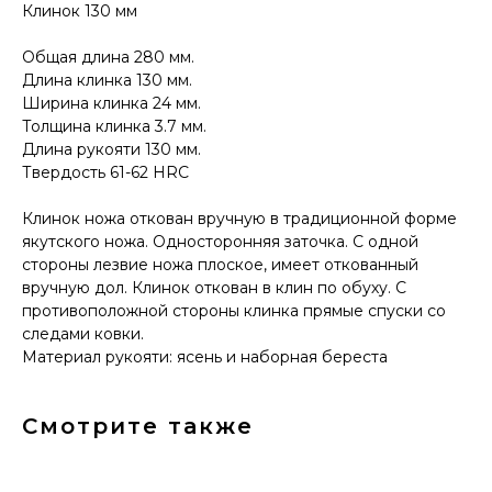
Клинок 130 мм
Общая длина 280 мм.
Длина клинка 130 мм.
Ширина клинка 24 мм.
Толщина клинка 3.7 мм.
Длина рукояти 130 мм.
КОНТАКТЫ
Твердость 61-62 HRC
Консультации по телефону и онлайн.
Клинок ножа откован вручную в традиционной форме
Будем рады продемонстрировать вам
нашу продукцию. Позвоните нам или
якутского ножа. Односторонняя заточка. С одной
оставьте запрос на звонок менеджера
стороны лезвие ножа плоское, имеет откованный
для консультации
вручную дол. Клинок откован в клин по обуху. С
Адрес:
"НОЖИ ПАВЛОВО", 606104,
ул. Восточная, 3Б (самовывоз), г. Павлово,
противоположной стороны клинка прямые спуски со
Нижегородская обл., Россия
следами ковки.
ООО "ПТФ" ИНН 6686090373
Материал рукояти: ясень и наборная береста
Часы работы:
ПН-ПТ с 09.00 до 17.00
Телефон:
+7 (996) 130−131−1
E-mail: info-torg@bk.ru
Смотрите также
+7