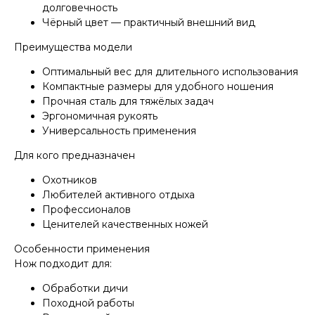
долговечность
Чёрный цвет — практичный внешний вид
Преимущества модели
Оптимальный вес для длительного использования
Компактные размеры для удобного ношения
Прочная сталь для тяжёлых задач
Эргономичная рукоять
КОНТАКТЫ
Универсальность применения
Консультации по телефону и онлайн.
Будем рады продемонстрировать вам
Для кого предназначен
нашу продукцию. Позвоните нам или
оставьте запрос на звонок менеджера
Охотников
для консультации
Любителей активного отдыха
Адрес:
"НОЖИ ПАВЛОВО", 606104,
Профессионалов
ул. Восточная, 3Б (самовывоз), г. Павлово,
Нижегородская обл., Россия
Ценителей качественных ножей
ООО "ПТФ" ИНН 6686090373
Часы работы:
ПН-ПТ с 09.00 до 17.00
Особенности применения
Телефон:
+7 (996) 130−131−1
Нож подходит для:
E-mail: info-torg@bk.ru
+7
Обработки дичи
Походной работы