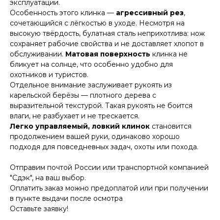
эксплуатации.
Особенность этого клинка —
агрессивный рез
,
сочетающийся с лёгкостью в уходе. Несмотря на
высокую твёрдость, булатная сталь неприхотлива: нож
сохраняет рабочие свойства и не доставляет хлопот в
обслуживании.
Матовая поверхность
клинка не
КОНТАКТЫ
бликует на солнце, что особенно удобно для
Консультации по телефону и онлайн.
охотников и туристов.
Будем рады продемонстрировать вам
Отдельное внимание заслуживает рукоять из
нашу продукцию. Позвоните нам или
оставьте запрос на звонок менеджера
карельской берёзы — плотного дерева с
для консультации
выразительной текстурой. Такая рукоять не боится
Адрес:
"НОЖИ ПАВЛОВО", 606104,
влаги, не разбухает и не трескается.
ул. Восточная, 3Б (самовывоз), г. Павлово,
Легко управляемый, ловкий клинок
становится
Нижегородская обл., Россия
ООО "ПТФ" ИНН 6686090373
продолжением вашей руки, одинаково хорошо
Часы работы:
ПН-ПТ с 09.00 до 17.00
подходя для повседневных задач, охоты или похода.
Телефон:
+7 (996) 130−131−1
E-mail: info-torg@bk.ru
Отправим почтой России или транспортной компанией
+7
"Сдэк", на ваш выбор.
Оплатить заказ можно предоплатой или при получении
в пункте выдачи после осмотра
Оставьте заявку!