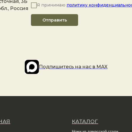
точная, 3Б
Я принимаю
политику конфиденциально
бл., Россия
Отправить
Подпишитесь на наc в MAX
НАЯ
КАТАЛОГ
Ножи из дамасской стали