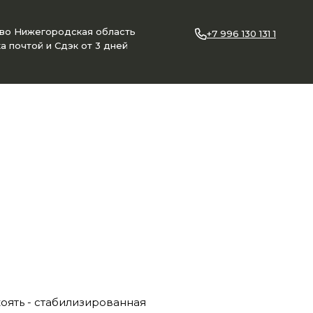
ово Нижегородская область
+7 996 130 131 1
а почтой и Сдэк от 3 дней
коять - стабилизированная