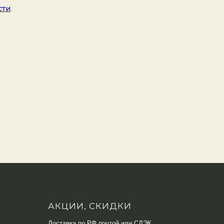
сти
.
АКЦИИ, СКИДКИ
Доставка по РФ почтой или СДЭК