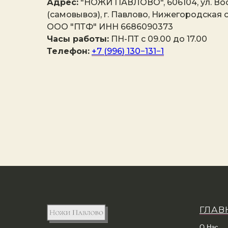
Адрес:
"НОЖИ ПАВЛОВО", 606104, ул. Вос
(самовывоз), г. Павлово, Нижегородская о
ООО "ПТФ" ИНН 6686090373
Часы работы:
ПН-ПТ с 09.00 до 17.00
Телефон:
+7 (996) 130−131−1
ГЛАВ
О Нас