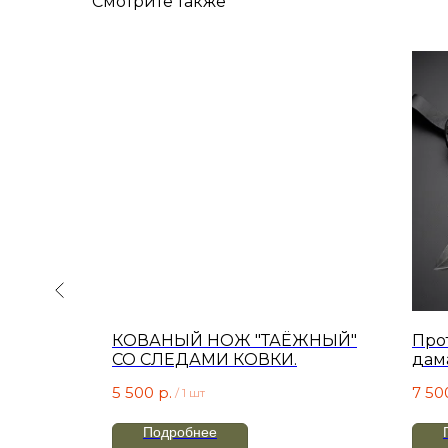
Смотрите также
ТЧИК"
КОВАНЫЙ НОЖ "ТАЁЖНЫЙ"
Про
СО СЛЕДАМИ КОВКИ.​
дам
из 
5 500
р.
7 50
/
1 шт
кар
Подробнее