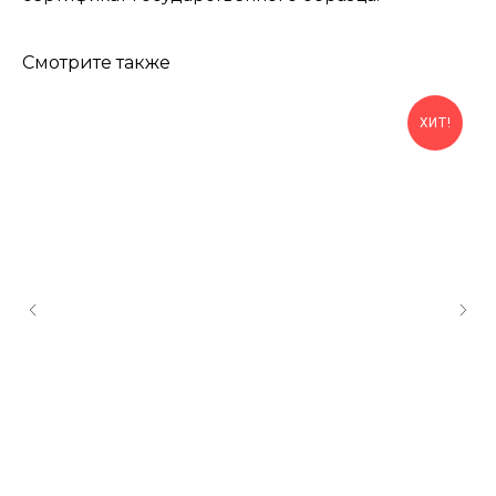
Смотрите также
ХИТ!
КОНТАКТЫ
Консультации по телефону и онлайн.
Будем рады продемонстрировать вам
нашу продукцию. Позвоните нам или
оставьте запрос на звонок менеджера
для консультации
Адрес:
"НОЖИ ПАВЛОВО", 606104,
ул. Восточная, 3Б (самовывоз), г. Павлово,
Нижегородская обл., Россия
ООО "ПТФ" ИНН 6686090373
Часы работы:
ПН-ПТ с 09.00 до 17.00
Телефон:
+7 (996) 130−131−1