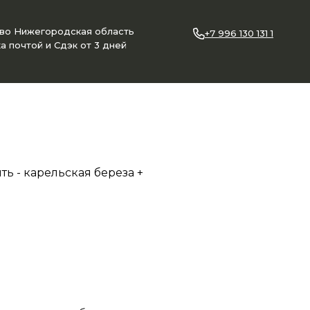
ово Нижегородская область
+7 996 130 131 1
а почтой и Сдэк от 3 дней
ть - карельская береза +