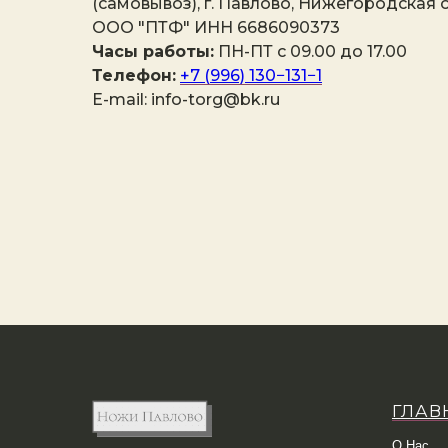
(самовывоз), г. Павлово, Нижегородская о
ООО "ПТФ" ИНН 6686090373
Часы работы:
ПН-ПТ с 09.00 до 17.00
Телефон:
+7 (996) 130−131−1
E-mail: info-torg@bk.ru
ГЛАВ
О Нас