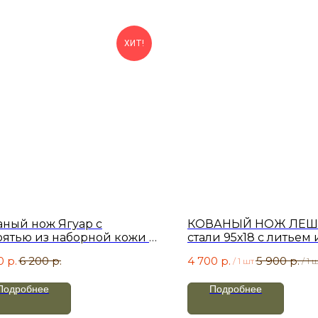
ХИТ!
аный нож Ягуар с
КОВАНЫЙ НОЖ ЛЕШ
оятью из наборной кожи и
стали 95х18 с литьем 
ожественным литьем
мельхиора
0
р.
6 200
р.
4 700
р.
5 900
р.
/
1 шт
/
1 
Подробнее
Подробнее