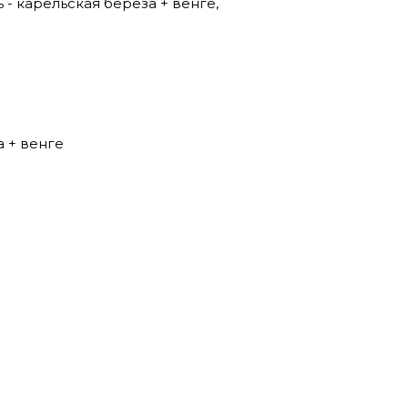
 - карельская береза + венге,
а + венге