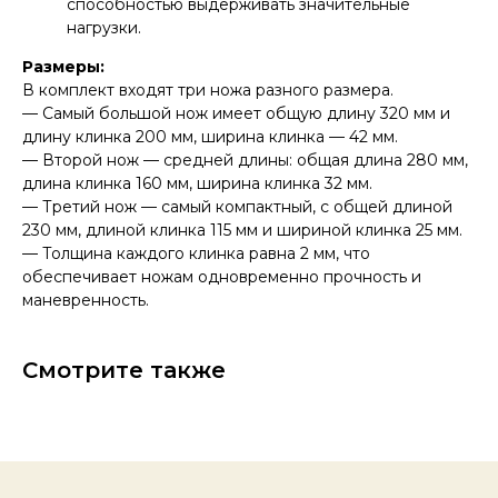
способностью выдерживать значительные
Консультации по телефону и онлайн.
нагрузки.
Будем рады продемонстрировать вам
нашу продукцию. Позвоните нам или
Размеры:
оставьте запрос на звонок менеджера
В комплект входят три ножа разного размера.
для консультации
Адрес:
"НОЖИ ПАВЛОВО", 606104,
— Самый большой нож имеет общую длину 320 мм и
ул. Восточная, 3Б (самовывоз), г. Павлово,
длину клинка 200 мм, ширина клинка — 42 мм.
Нижегородская обл., Россия
— Второй нож — средней длины: общая длина 280 мм,
ООО "ПТФ" ИНН 6686090373
Часы работы:
ПН-ПТ с 09.00 до 17.00
длина клинка 160 мм, ширина клинка 32 мм.
Телефон:
+7 (996) 130−131−1
— Третий нож — самый компактный, с общей длиной
E-mail: info-torg@bk.ru
230 мм, длиной клинка 115 мм и шириной клинка 25 мм.
+7
— Толщина каждого клинка равна 2 мм, что
обеспечивает ножам одновременно прочность и
маневренность.
Смотрите также
Я принимаю
политику
конфиденциальности
.
Отправить