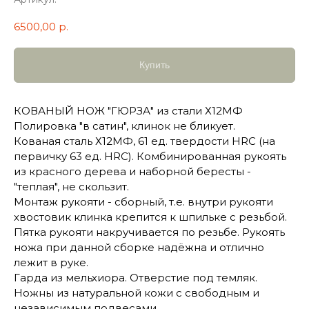
6500,00
р.
Купить
КОВАНЫЙ НОЖ "ГЮРЗА" из стали Х12МФ
Полировка "в сатин", клинок не бликует.
Кованая сталь Х12МФ, 61 ед. твердости HRC (на
первичку 63 ед. HRC). Комбинированная рукоять
из красного дерева и наборной бересты -
"теплая", не скользит.
Монтаж рукояти - сборный, т.е. внутри рукояти
хвостовик клинка крепится к шпильке с резьбой.
Пятка рукояти накручивается по резьбе. Рукоять
ножа при данной сборке надёжна и отлично
лежит в руке.
Гарда из мельхиора. Отверстие под темляк.
Ножны из натуральной кожи с свободным и
независимым подвесами.