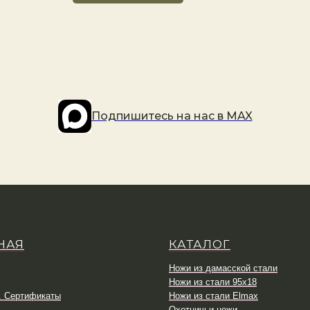
Подпишитесь на наc в MAX
НАЯ
КАТАЛОГ
Ножи из дамасской стали
Ножи из стали 95х18
. Сертификаты
Ножи из стали Elmax
Охотничьи ножи