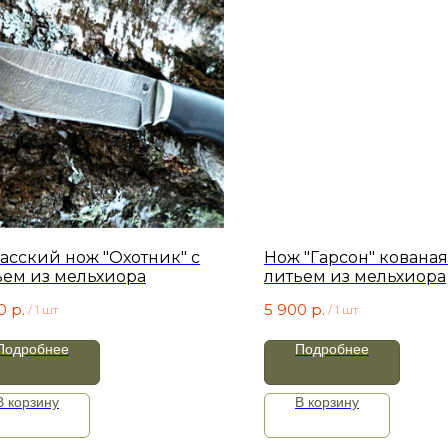
асский нож "Охотник" с
Нож "Гарсон" кованая
ьем из мельхиора
литьем из мельхиора
0
р.
5 900
р.
/
1 шт
/
1 шт
Подробнее
Подробнее
В корзину
В корзину