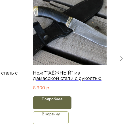
 сталь с
Нож "ТАЁЖНЫЙ" из
Нож
дамасской стали с рукоятью
(ком
из наборной кожи и
6 900
р.
16 
художественным литьем из
мельхиора
Подробнее
В корзину