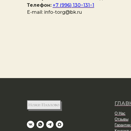
Телефон:
+7 (996) 130−131−1
E-mail: info-torg@bk.ru
ГЛАВ
О Нас
Отзывы
Гарантии
Контакты