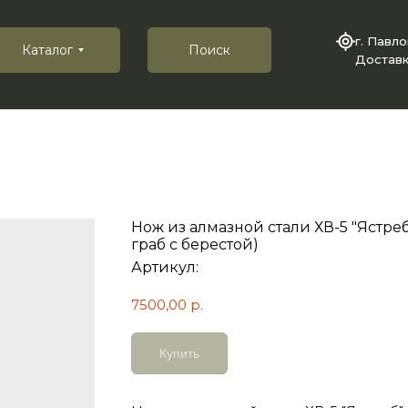
г. Павл
Каталог
Поиск
Доставк
Нож из алмазной стали ХВ-5 "Ястре
граб с берестой)
Артикул:
7500,00
р.
Купить