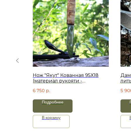
lmax
Нож "Якут" Кованная 95Х18
Дам
(материал рукояти -
лит
карельская береза)
6 750
р.
5 90
Подробнее
В корзину