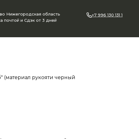
ово Нижегородская область
+7 996 130 131 1
а почтой и Сдэк от 3 дней
б" (материал рукояти черный