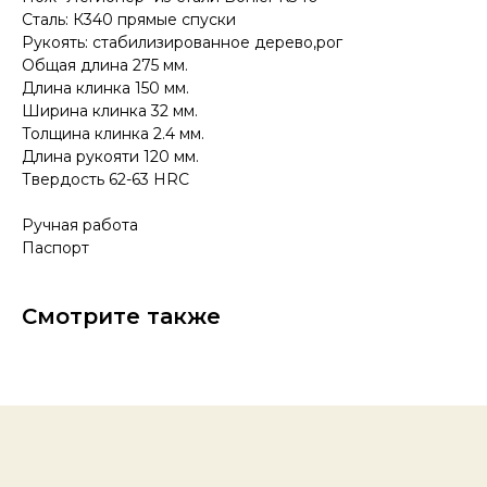
Сталь: К340 прямые спуски
Рукоять: стабилизированное дерево,рог
Общая длина 275 мм.
Длина клинка 150 мм.
КОНТАКТЫ
Ширина клинка 32 мм.
Консультации по телефону и онлайн.
Толщина клинка 2.4 мм.
Будем рады продемонстрировать вам
Длина рукояти 120 мм.
нашу продукцию. Позвоните нам или
оставьте запрос на звонок менеджера
Твердость 62-63 HRC
для консультации
Адрес:
"НОЖИ ПАВЛОВО", 606104,
Ручная работа
ул. Восточная, 3Б (самовывоз), г. Павлово,
Паспорт
Нижегородская обл., Россия
ООО "ПТФ" ИНН 6686090373
Часы работы:
ПН-ПТ с 09.00 до 17.00
Телефон:
+7 (996) 130−131−1
Смотрите также
E-mail: info-torg@bk.ru
+7