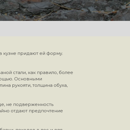
 в кузне придают ей форму.
ной стали, как правило, более
омощью. Основными
ина рукояти, толщина обуха,
де, не подверженность
айно отдают предпочтение
алки, походов в лес и для