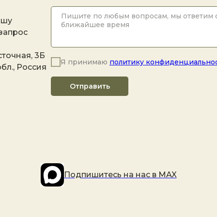
ашу
 запрос
точная, 3Б
Я принимаю
политику конфиденциально
бл., Россия
Отправить
Подпишитесь на наc в MAX