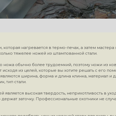
, которая нагревается в термо-печах, а затем мастера
колько тяжелее ножей из штампованной стали.
 ножа обычно более трудоемкий, поэтому ножи из кова
 исходя из целей, которые вы хотите решать с его п
вляются ширина, форма и длина клинка, материал и дл
к, тип стали.
 является высокая твердость, неприхотливость в ухо
 держат заточку. Профессиональные охотники не случ
можете подобрать нож из кованой стали для охоты, рыб