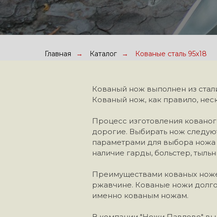
Главная
→
Каталог
→
Кованые сталь 95х18
Кованый нож выполнен из стали
Кованый нож, как правило, нес
Процесс изготовления кованого
дорогие. Выбирать нож следуют
параметрами для выбора ножа я
наличие гарды, больстер, тыльни
Преимуществами кованых ножей
ржавчине. Кованые ножи долго
именно кованым ножам.
В компании "Ножи Павлово" вы 