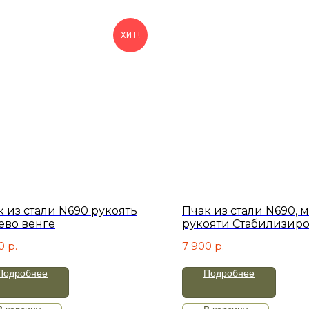
ХИТ!
к из стали N690 рукоять
Пчак из стали N690, 
ево венге
рукояти Стабилизир
карельская береза
0
р.
7 900
р.
Подробнее
Подробнее