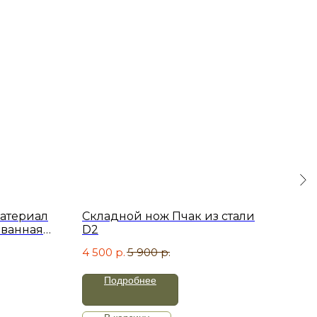
материал
Складной нож Пчак из стали
Ков
ованная
D2
Х1
4 500
р.
5 900
р.
7 9
Подробнее