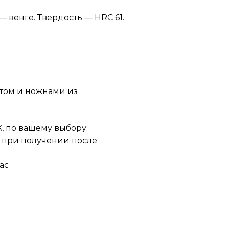
— венге. Твердость — HRC 61.
том и ножнами из
, по вашему выбору.
 при получении после
ас