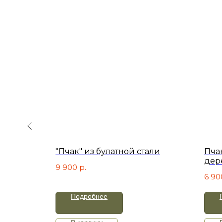
ь акрил
"Пчак" из булатной стали
Пча
дер
9 900
р.
6 90
Подробнее