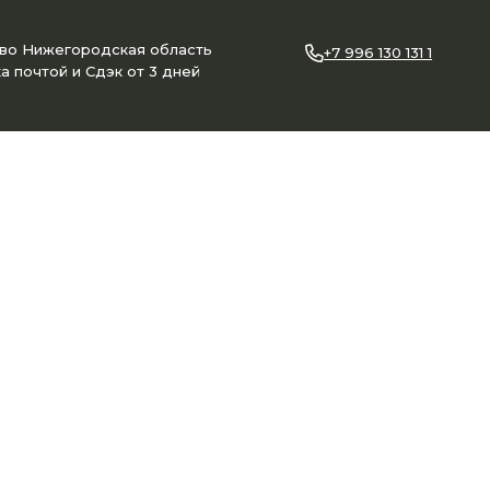
ово Нижегородская область
+7 996 130 131 1
а почтой и Сдэк от 3 дней