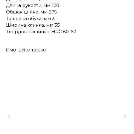
Длина рукояти, мм 120
Общая длина, мм 275
Толщина обуха, мм 3
Ширина клинка, мм 35
Твердость клинка, HRC 60-62
Смотрите также
КОНТАКТЫ
Консультации по телефону и онлайн.
Будем рады продемонстрировать вам
нашу продукцию. Позвоните нам или
оставьте запрос на звонок менеджера
для консультации
Адрес:
"НОЖИ ПАВЛОВО", 606104,
ул. Восточная, 3Б (самовывоз), г. Павлово,