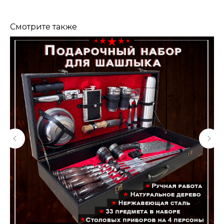
Смотрите также
КОНТАКТЫ
Консультации по телефону и онлайн.
Будем рады продемонстрировать вам
нашу продукцию. Позвоните нам или
оставьте запрос на звонок менеджера
для консультации
Адрес:
"НОЖИ ПАВЛОВО", 606104,
ул. Восточная, 3Б (самовывоз), г. Павлово,
Нижегородская обл., Россия
ООО "ПТФ" ИНН 6686090373
Часы работы:
ПН-ПТ с 09.00 до 17.00
Телефон:
+7 (996) 130−131−1
E-mail: info-torg@bk.ru
+7