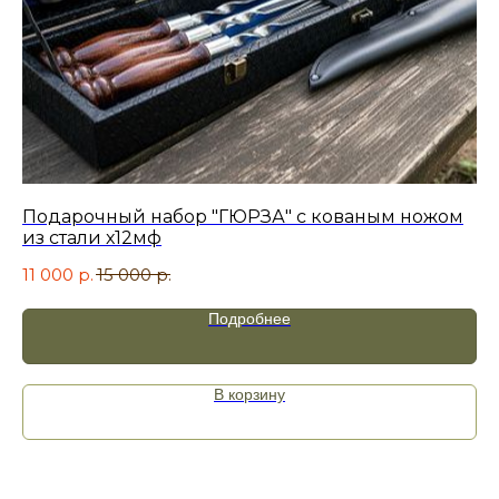
Я принимаю
политику
конфиденциальности
.
Отправить
Подарочный набор "ГЮРЗА" с кованым ножом
Н
из стали х12мф
Фа
11 000
р.
15 000
р.
10
Подробнее
В корзину