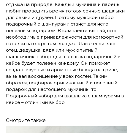
отдыха на природе. Каждый мужчина и парень
любит проводить время готовя сочные шашлыки
для семьи и друзей. Поэтому мужской набор
подарочный с шампурами станет для него
полезным подарком. В комплекте вы найдете
необходимые принадлежности для комфортной
готовки на открытом воздухе. Даже если ваш
отец, дедушка, дядя или муж опытный
шашлычник, набор для шашлыка подарочный в
кейсе будет полезен каждому. Он поможет
создать вкусные и ароматные блюда на гриле,
вызывая восхищение у всех гостей. Таким
образом, подбирая оригинальный и полезный
подарок для настоящего мужчины, то
Подарочный набор для шашлыка с шампурами в
кейсе – отличный выбор.
КОНТАКТЫ
Консультации по телефону и онлайн.
Смотрите также
Будем рады продемонстрировать вам
нашу продукцию. Позвоните нам или
оставьте запрос на звонок менеджера