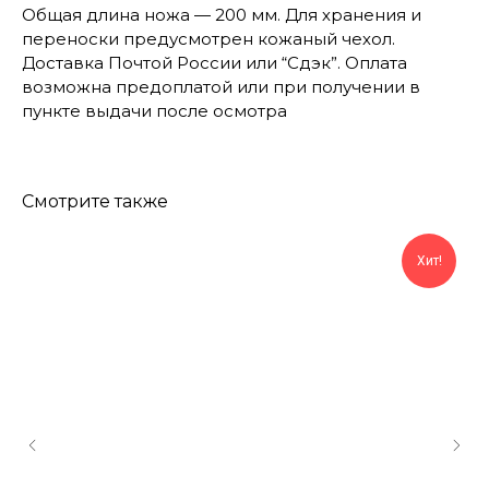
Общая длина ножа — 200 мм. Для хранения и
переноски предусмотрен кожаный чехол.
Доставка Почтой России или “Сдэк”. Оплата
возможна предоплатой или при получении в
пункте выдачи после осмотра
Смотрите также
Хит!
КОНТАКТЫ
Консультации по телефону и онлайн.
Будем рады продемонстрировать вам
нашу продукцию. Позвоните нам или
оставьте запрос на звонок менеджера
для консультации
Адрес:
"НОЖИ ПАВЛОВО", 606104,