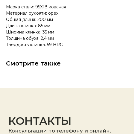
Адрес:
"НОЖИ ПАВЛОВО", 606104,
Марка стали: 95Х18 кованая
ул. Восточная, 3Б (самовывоз), г. Павлово,
Материал рукояти: орех
Нижегородская обл., Россия
ООО "ПТФ" ИНН 6686090373
Общая длина: 200 мм
Часы работы:
ПН-ПТ с 09.00 до 17.00
Длина клинка: 85 мм
Телефон:
+7 (996) 130−131−1
Ширина клинка: 35 мм
E-mail: info-torg@bk.ru
Толщина обуха: 2,4 мм
+7
Твердость клинка: 59 HRC
Смотрите также
Я принимаю
политику
конфиденциальности
.
Отправить