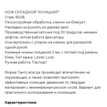
НОЖ СКЛАДНОЙ "КУНАШИР"
Сталь 95х18.
Пескоструйная обработка, клинок не бликует.
Накладки на рукоять из дерева орех
Производственная заточка под 30 градусов, никаких
люфтов, четкая работа фиксатора.
Нож выполнен с упором на клинке для раскрытия
одной рукой.
Кожаные ножны толщиной 2 мм, с петлей под ремень
50мм. Тип замка: Linner Lock
Ручная работа. Паспорт
Форма Танто всегда производит впечатление на
окружающих, а также позволяет выполнять
эффективные колющие движения по твердым
КОНТАКТЫ
материалам с минимальным риском скола. Вариант для
Консультации по телефону и онлайн.
практичного использования и коллекции.
Будем рады продемонстрировать вам
нашу продукцию. Позвоните нам или
оставьте запрос на звонок менеджера
Характеристики:
для консультации