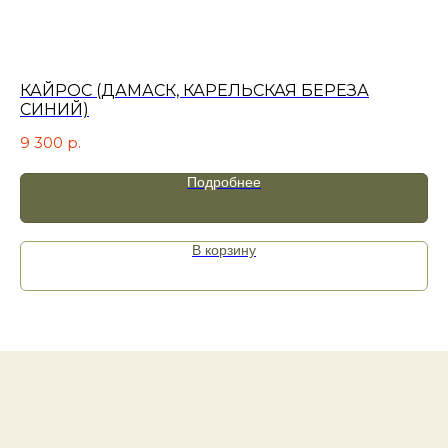
Телефон:
+7 (996) 130−131−1
E-mail: info-torg@bk.ru
+7
КАЙРОС (ДАМАСК, КАРЕЛЬСКАЯ БЕРЕЗА
С
СИНИЙ)
7 
9 300
р.
Подробнее
Я принимаю
политику
конфиденциальности
.
В корзину
Отправить