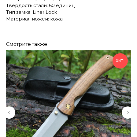
Твердость стали: 60 единиц
Тип замка: Liner Lock
Материал ножен: кожа
Смотрите также
ХИТ!
КОНТАКТЫ
Консультации по телефону и онлайн.
Будем рады продемонстрировать вам
нашу продукцию. Позвоните нам или
оставьте запрос на звонок менеджера
для консультации
Адрес:
"НОЖИ ПАВЛОВО", 606104,
ул. Восточная, 3Б (самовывоз), г. Павлово,