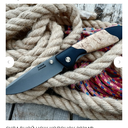
КОНТАКТЫ
Консультации по телефону и онлайн.
Будем рады продемонстрировать вам
нашу продукцию. Позвоните нам или
оставьте запрос на звонок менеджера
для консультации
Адрес:
"НОЖИ ПАВЛОВО", 606104,
ул. Восточная, 3Б (самовывоз), г. Павлово,
Нижегородская обл., Россия
ООО "ПТФ" ИНН 6686090373
Часы работы:
ПН-ПТ с 09.00 до 17.00
Телефон:
+7 (996) 130−131−1
E-mail: info-torg@bk.ru
+7