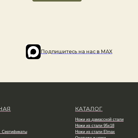
Подпишитесь на наc в MAX
НАЯ
КАТАЛОГ
Ножи из дамасской стали
Ножи из стали 95х18
. Сертификаты
Ножи из стали Elmax
Охотничьи ножи