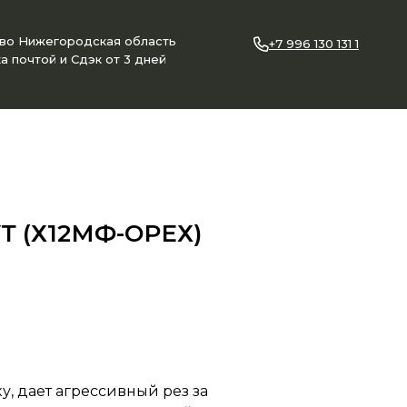
ово Нижегородская область
+7 996 130 131 1
а почтой и Сдэк от 3 дней
 (Х12МФ-ОРЕХ)
у, дает агрессивный рез за