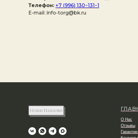
Телефон:
+7 (996) 130−131−1
E-mail: info-torg@bk.ru
ГЛАВ
О Нас
Отзывы
Гарантии
Контакты