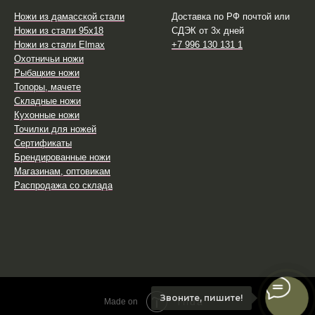
Ножи из дамасской стали
Доставка по РФ почтой или
Ножи из стали 95х18
СДЭК от 3х дней
Ножи из стали Elmax
+7 996 130 131 1
Охотничьи ножи
Рыбацкие ножи
Топоры, мачете
Складные ножи
Кухонные ножи
Точилки для ножей
Сертификаты
Брендированные ножи
Магазинам, оптовикам
Распродажа со склада
Звоните, пишите!
Tilda
Made on