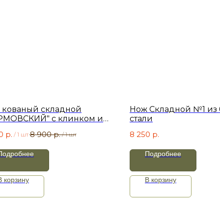
 кованый складной
Нож Складной №1 из 
РМОВСКИЙ" с клинком из
стали
асской стали
0
р.
8 900
р.
8 250
р.
/
1 шт
/
1 шт
Подробнее
Подробнее
В корзину
В корзину