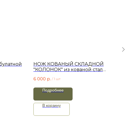
булатной
НОЖ КОВАНЫЙ СКЛАДНОЙ
СК
"КОЛОНОК" из кованой стали
(Х1
х12мф
6 000
р.
7 0
/
1 шт
Подробнее
В корзину