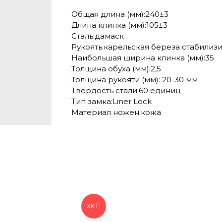
Общая длина (мм):240±3
Длина клинка (мм):105±3
Сталь:дамаск
Рукоять:карельская береза стабилиз
Наибольшая ширина клинка (мм):35
Толщина обуха (мм):2,5
Толщина рукояти (мм): 20-30 мм
Твердость стали:60 единиц
Тип замка:Liner Lock
Материал ножен:кожа
ХИТ!