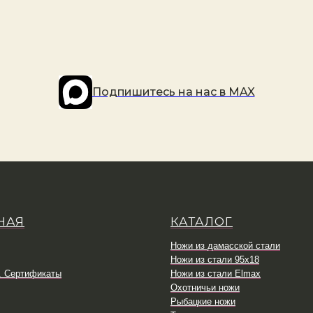
Подпишитесь на наc в MAX
НАЯ
КАТАЛОГ
Ножи из дамасской стали
Ножи из стали 95х18
. Сертификаты
Ножи из стали Elmax
Охотничьи ножи
Рыбацкие ножи