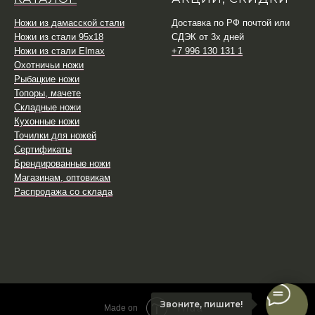
Ножи из дамасской стали
Доставка по РФ почтой или
Ножи из стали 95х18
СДЭК от 3х дней
Ножи из стали Elmax
+7 996 130 131 1
Охотничьи ножи
Рыбацкие ножи
Топоры, мачете
Складные ножи
Кухонные ножи
Точилки для ножей
Сертификаты
Брендированные ножи
Магазинам, оптовикам
Распродажа со склада
Звоните, пишите!
Tilda
Made on