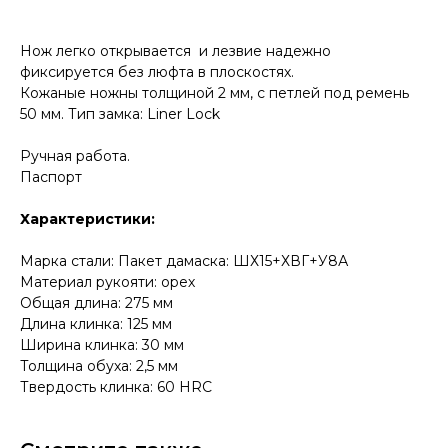
Нож легко открывается и лезвие надежно
фиксируется без люфта в плоскостях.
Кожаные ножны толщиной 2 мм, с петлей под ремень
50 мм. Тип замка: Liner Lock
Ручная работа.
Паспорт
КОНТАКТЫ
Характеристики:
Консультации по телефону и онлайн.
Будем рады продемонстрировать вам
нашу продукцию. Позвоните нам или
Марка стали: Пакет дамаска: ШХ15+ХВГ+У8А
оставьте запрос на звонок менеджера
Материал рукояти: орех
для консультации
Общая длина: 275 мм
Адрес:
"НОЖИ ПАВЛОВО", 606104,
Длина клинка: 125 мм
ул. Восточная, 3Б (самовывоз), г. Павлово,
Нижегородская обл., Россия
Ширина клинка: 30 мм
ООО "ПТФ" ИНН 6686090373
Толщина обуха: 2,5 мм
Часы работы:
ПН-ПТ с 09.00 до 17.00
Твердость клинка: 60 HRC
Телефон:
+7 (996) 130−131−1
E-mail: info-torg@bk.ru
+7