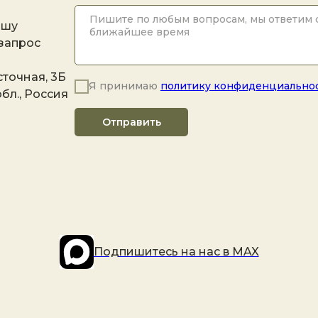
ашу
 запрос
точная, 3Б
Я принимаю
политику конфиденциально
бл., Россия
Отправить
Подпишитесь на наc в MAX