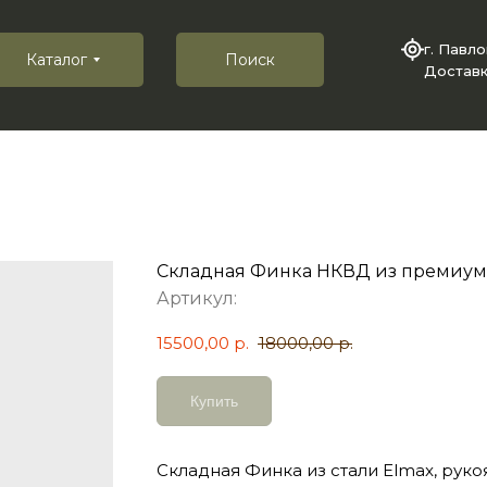
г. Павл
Каталог
Поиск
Доставк
Складная Финка НКВД из премиум 
Артикул:
15500,00
р.
18000,00
р.
Купить
Складная Финка из стали Elmax, руко