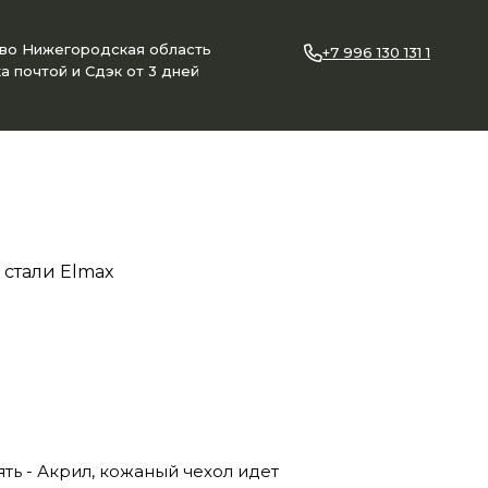
ово Нижегородская область
+7 996 130 131 1
а почтой и Сдэк от 3 дней
стали Elmax
ять - Акрил, кожаный чехол идет