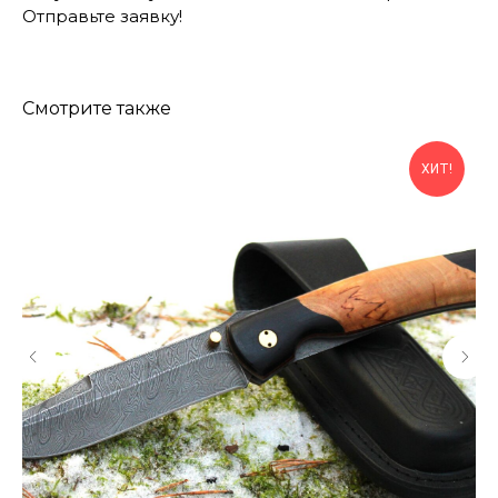
Отправьте заявку!
Смотрите также
ХИТ!
КОНТАКТЫ
Консультации по телефону и онлайн.
Будем рады продемонстрировать вам
нашу продукцию. Позвоните нам или
оставьте запрос на звонок менеджера
для консультации
Адрес:
"НОЖИ ПАВЛОВО", 606104,
ул. Восточная, 3Б (самовывоз), г. Павлово,
Нижегородская обл., Россия
ООО "ПТФ" ИНН 6686090373
Часы работы:
ПН-ПТ с 09.00 до 17.00