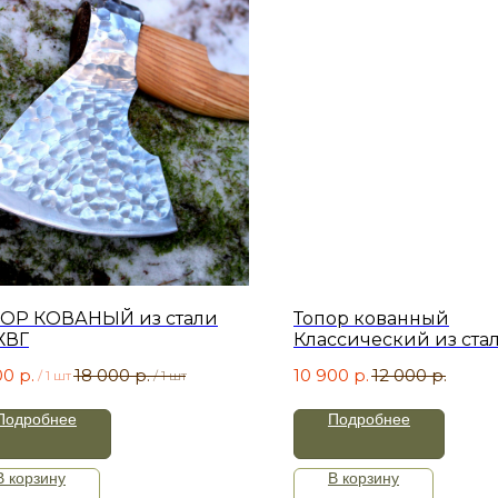
ОР КОВАНЫЙ из стали
Топор кованный
ХВГ
Классический из ста
00
р.
18 000
р.
10 900
р.
12 000
р.
/
1 шт
/
1 шт
Подробнее
Подробнее
В корзину
В корзину