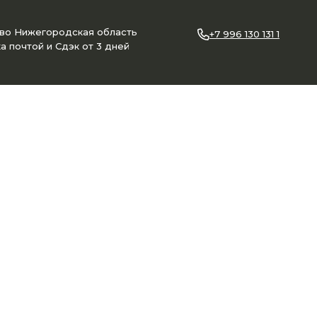
ово Нижегородская область
+7 996 130 131 1
а почтой и Сдэк от 3 дней