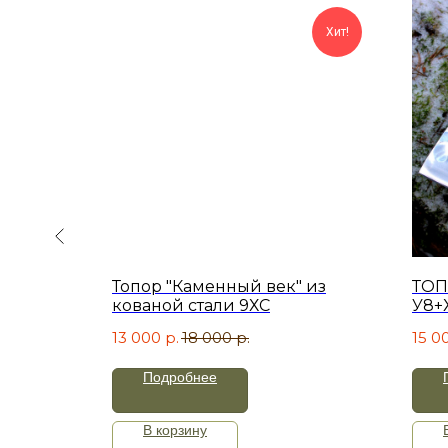
Хит!
ический
Топор "Каменный век" из
ТОП
ковки
кованой стали 9ХС
У8+
13 000
р.
18 000
р.
15 0
Подробнее
В корзину