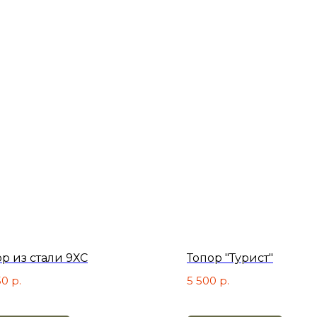
р из стали 9ХС
Топор "Турист"
50
р.
5 500
р.