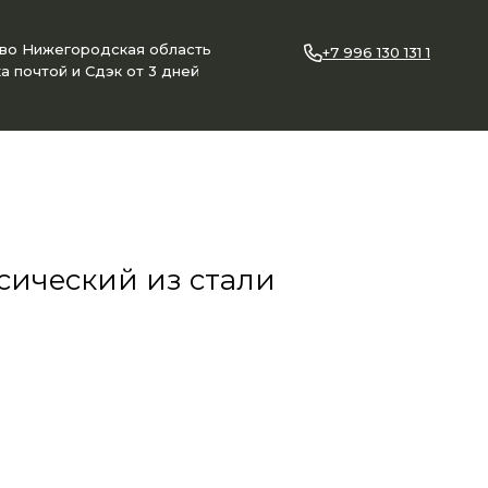
ово Нижегородская область
+7 996 130 131 1
а почтой и Сдэк от 3 дней
сический из стали