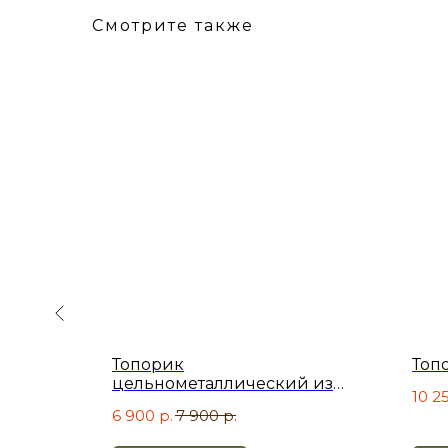
Смотрите также
з стали
Топорик
Топо
цельнометаллический из
10 2
стали 95х18 со следами ковки
6 900
р.
7 900
р.