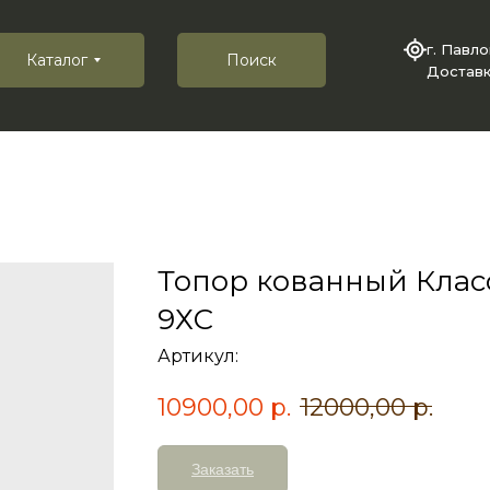
г. Павл
Каталог
Поиск
Доставк
Топор кованный Клас
9ХС
Артикул:
10900,00
р.
12000,00
р.
Заказать