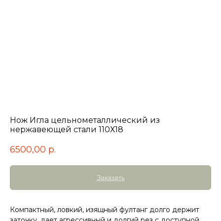
Нож Игла цельнометаллический из
нержавеющей стали 110Х18
6500,00
р.
Заказать
Компактный, ловкий, изящный фултанг долго держит
заточку, дает агрессивный и долгий рез с доступной