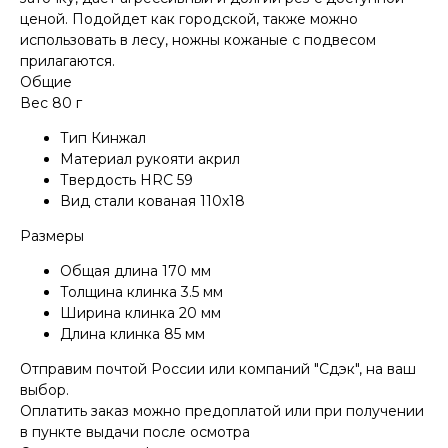
ценой. Подойдет как городской, также можно
использовать в лесу, ножны кожаные с подвесом
прилагаются.
Общие
Вес 80 г
Тип Кинжал
Материал рукояти акрил
Твердость HRC 59
Вид стали кованая 110х18
Размеры
КОНТАКТЫ
Общая длина 170 мм
Консультации по телефону и онлайн.
Будем рады продемонстрировать вам
Толщина клинка 3.5 мм
нашу продукцию. Позвоните нам или
Ширина клинка 20 мм
оставьте запрос на звонок менеджера
Длина клинка 85 мм
для консультации
Адрес:
"НОЖИ ПАВЛОВО", 606104,
Отправим почтой России или компаний "Сдэк", на ваш
ул. Восточная, 3Б (самовывоз), г. Павлово,
Нижегородская обл., Россия
выбор.
ООО "ПТФ" ИНН 6686090373
Оплатить заказ можно предоплатой или при получении
Часы работы:
ПН-ПТ с 09.00 до 17.00
в пункте выдачи после осмотра
Телефон:
+7 (996) 130−131−1