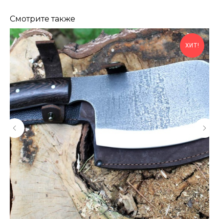
Смотрите также
ХИТ!
КОНТАКТЫ
Консультации по телефону и онлайн.
Будем рады продемонстрировать вам
нашу продукцию. Позвоните нам или
оставьте запрос на звонок менеджера
для консультации
Адрес:
"НОЖИ ПАВЛОВО", 606104,
ул. Восточная, 3Б (самовывоз), г. Павлово,
Нижегородская обл., Россия
ООО "ПТФ" ИНН 6686090373
Часы работы:
ПН-ПТ с 09.00 до 17.00
Телефон:
+7 (996) 130−131−1
E-mail: info-torg@bk.ru
+7