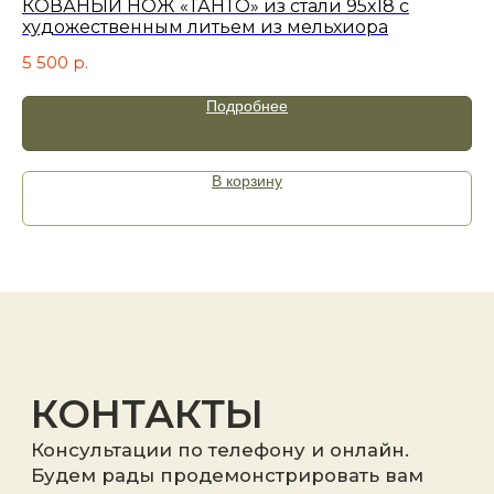
КОВАНЫЙ НОЖ «ТАНТО» из стали 95х18 с
Но
Я принимаю
политику
художественным литьем из мельхиора
конфиденциальности
.
6 
5 500
р.
Отправить
Подробнее
В корзину