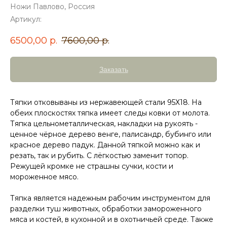
Ножи Павлово, Россия
Артикул:
6500,00
р.
7600,00
р.
Заказать
Тяпки отковываны из нержавеющей стали 95Х18. На
обеих плоскостях тяпка имеет следы ковки от молота.
Тяпка цельнометаллическая, накладки на рукоять -
ценное чёрное дерево венге, палисандр, бубинго или
красное дерево падук. Данной тяпкой можно как и
резать, так и рубить. С лёгкостью заменит топор.
Режущей кромке не страшны сучки, кости и
мороженное мясо.
Тяпка является надежным рабочим инструментом для
разделки туш животных, обработки замороженного
мяса и костей, в кухонной и в охотничьей среде. Также