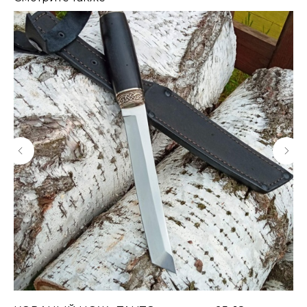
КОНТАКТЫ
Консультации по телефону и онлайн.
Будем рады продемонстрировать вам
нашу продукцию. Позвоните нам или
оставьте запрос на звонок менеджера
для консультации
Адрес:
"НОЖИ ПАВЛОВО", 606104,
ул. Восточная, 3Б (самовывоз), г. Павлово,
Нижегородская обл., Россия
ООО "ПТФ" ИНН 6686090373
Часы работы:
ПН-ПТ с 09.00 до 17.00
Телефон:
+7 (996) 130−131−1
E-mail: info-torg@bk.ru
+7