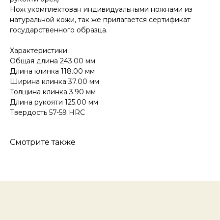
Нож укомплектован индивидуальными ножнами из
натуральной кожи, так же прилагается сертификат
государственного образца.
КОНТАКТЫ
Характеристики :
Консультации по телефону и онлайн.
Общая длина 243.00 мм
Будем рады продемонстрировать вам
нашу продукцию. Позвоните нам или
Длина клинка 118.00 мм
оставьте запрос на звонок менеджера
Ширина клинка 37.00 мм
для консультации
Толщина клинка 3.90 мм
Адрес:
"НОЖИ ПАВЛОВО", 606104,
Длина рукояти 125.00 мм
ул. Восточная, 3Б (самовывоз), г. Павлово,
Нижегородская обл., Россия
Твердость 57-59 HRC
ООО "ПТФ" ИНН 6686090373
Часы работы:
ПН-ПТ с 09.00 до 17.00
Телефон:
+7 (996) 130−131−1
Смотрите также
E-mail: info-torg@bk.ru
+7