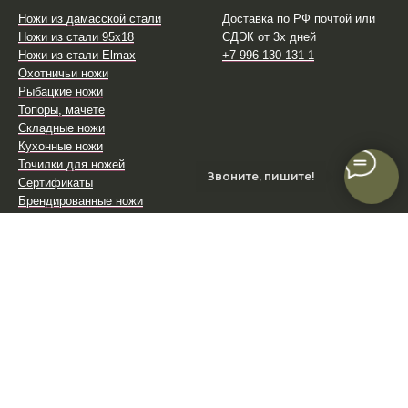
Ножи из дамасской стали
Доставка по РФ почтой или
Ножи из стали 95х18
СДЭК от 3х дней
Ножи из стали Elmax
+7 996 130 131 1
Охотничьи ножи
Рыбацкие ножи
Топоры, мачете
Складные ножи
Кухонные ножи
Точилки для ножей
Звоните, пишите!
Сертификаты
Брендированные ножи
Магазинам, оптовикам
Распродажа со склада
Tilda
Made on