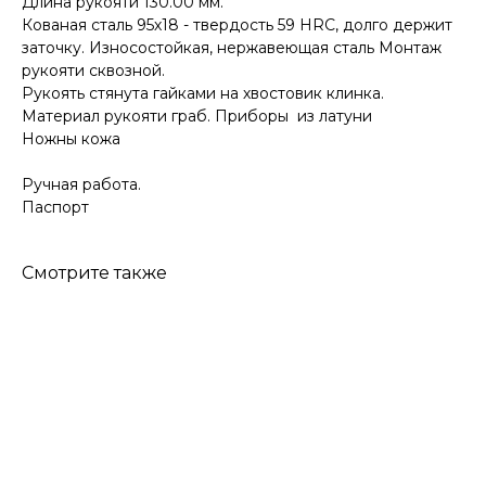
Длина рукояти 130.00 мм.​
Кованая сталь 95х18 - твердость 59 HRC, долго держит
заточку. Износостойкая, нержавеющая сталь Монтаж
рукояти сквозной.​
Рукоять стянута гайками на хвостовик клинка.
Материал рукояти граб. Приборы ​ из латуни
Ножны кожа
Ручная работа.​
Паспорт
Смотрите также
КОНТАКТЫ
Консультации по телефону и онлайн.
Будем рады продемонстрировать вам
нашу продукцию. Позвоните нам или