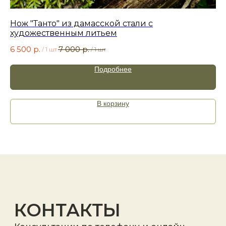
+7
Нож "Танто" из дамасской стали с
Но
художественным литьем
7 
6 500
р.
7 000
р.
/
1 шт
/
1 шт
Подробнее
Я принимаю
политику
конфиденциальности
.
В корзину
Отправить