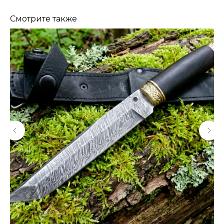
Смотрите также
КОНТАКТЫ
Консультации по телефону и онлайн.
Будем рады продемонстрировать вам
нашу продукцию. Позвоните нам или
оставьте запрос на звонок менеджера
для консультации
Адрес:
"НОЖИ ПАВЛОВО", 606104,
ул. Восточная, 3Б (самовывоз), г. Павлово,
Нижегородская обл., Россия
ООО "ПТФ" ИНН 6686090373
Часы работы:
ПН-ПТ с 09.00 до 17.00
Телефон:
+7 (996) 130−131−1
E-mail: info-torg@bk.ru