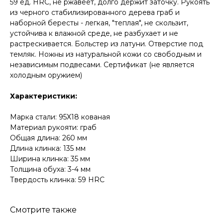
59 ед. HRC, не ржавеет, долго держит заточку. Рукоять
из черного стабилизированного дерева граб и
наборной бересты - легкая, "теплая", не скользит,
устойчива к влажной среде, не разбухает и не
растрескивается. Больстер из латуни. Отверстие под
темляк. Ножны из натуральной кожи со свободным и
независимым подвесами. Сертификат (не является
холодным оружием)
КОНТАКТЫ
Характеристики:
Консультации по телефону и онлайн.
Будем рады продемонстрировать вам
Марка стали: 95Х18 кованая
нашу продукцию. Позвоните нам или
оставьте запрос на звонок менеджера
Материал рукояти: граб
для консультации
Общая длина: 260 мм
Адрес:
"НОЖИ ПАВЛОВО", 606104,
Длина клинка: 135 мм
ул. Восточная, 3Б (самовывоз), г. Павлово,
Ширина клинка: 35 мм
Нижегородская обл., Россия
ООО "ПТФ" ИНН 6686090373
Толщина обуха: 3-4 мм
Часы работы:
ПН-ПТ с 09.00 до 17.00
Твердость клинка: 59 HRC
Телефон:
+7 (996) 130−131−1
E-mail: info-torg@bk.ru
+7
Смотрите также