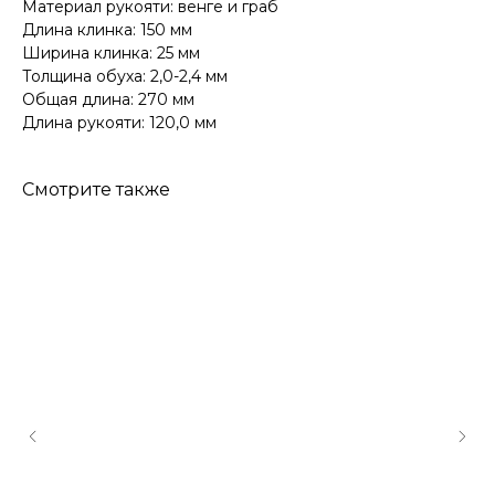
Материал рукояти: венге и граб
Длина клинка: 150 мм
Ширина клинка: 25 мм
Толщина обуха: 2,0-2,4 мм
Общая длина: 270 мм
Длина рукояти: 120,0 мм
Смотрите также
КОНТАКТЫ
Консультации по телефону и онлайн.
Будем рады продемонстрировать вам
нашу продукцию. Позвоните нам или
оставьте запрос на звонок менеджера
для консультации
Адрес:
"НОЖИ ПАВЛОВО", 606104,