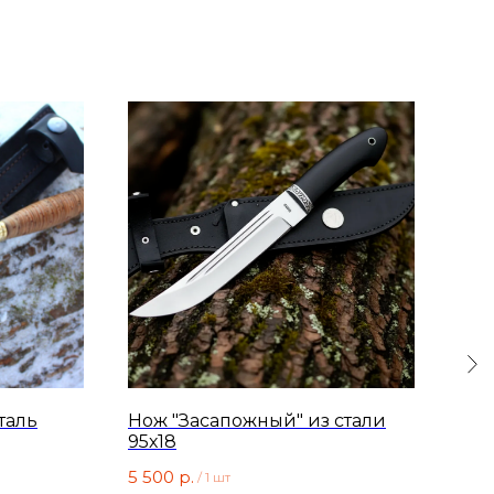
таль
Нож "Засапожный" из стали
Нож
95х18
95х
кар
5 500
р.
6 5
/
1 шт