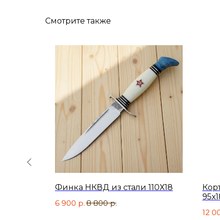
Смотрите также
Финка НКВД из стали 110Х18
Кор
 стали
95х1
6 900
р.
8 800
р.
12 0