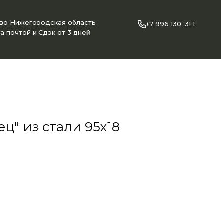
ово Нижегородская область
+7 996 130 131 1
а почтой и Сдэк от 3 дней
ц" из стали 95х18