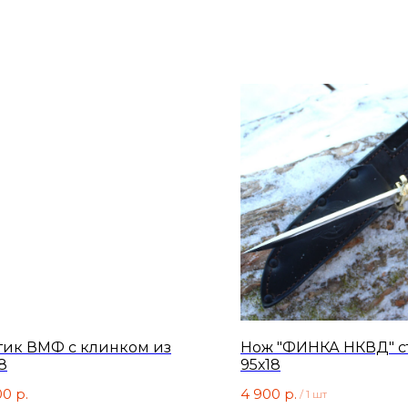
тик ВМФ с клинком из
Нож "ФИНКА НКВД" с
8
95х18
00
р.
4 900
р.
/
1 шт