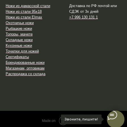
Ножи из дамасской стали
Доставка по РФ почтой или
Ножи из стали 95х18
СДЭК от 3х дней
Ножи из стали Elmax
+7 996 130 131 1
Охотничьи ножи
Рыбацкие ножи
Топоры, мачете
Складные ножи
Кухонные ножи
Точилки для ножей
Сертификаты
Брендированные ножи
Магазинам, оптовикам
Распродажа со склада
Звоните, пишите!
Tilda
Made on