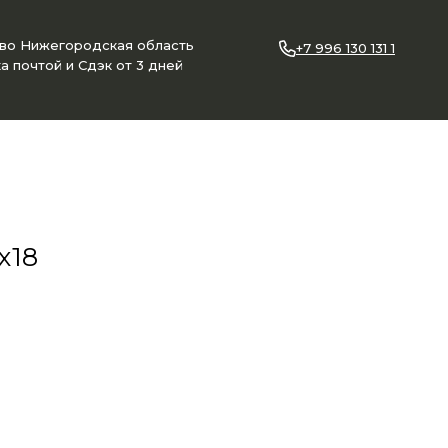
ово Нижегородская область
+7 996 130 131 1
а почтой и Сдэк от 3 дней
х18