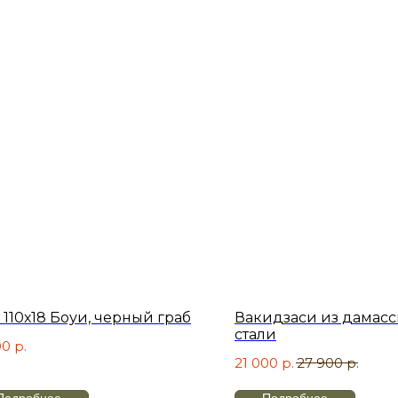
110х18 Боуи, черный граб
Вакидзаси из дамас
стали
00
р.
21 000
р.
27 900
р.
Подробнее
Подробнее