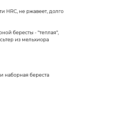
сти HRC, не ржавеет, долго
ной бересты - "теплая",
лсьтер из мельхиора
 и наборная береста