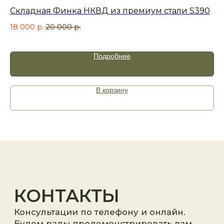
+7
Складная Финка НКВД из премиум стали S390
Но
18 000
р.
20 000
р.
6 
Подробнее
Я принимаю
политику
конфиденциальности
.
В корзину
Отправить