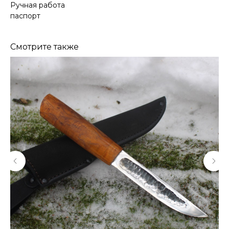
Ручная работа
паспорт
Смотрите также
КОНТАКТЫ
Консультации по телефону и онлайн.
Будем рады продемонстрировать вам
нашу продукцию. Позвоните нам или
оставьте запрос на звонок менеджера
для консультации
Адрес:
"НОЖИ ПАВЛОВО", 606104,
ул. Восточная, 3Б (самовывоз), г. Павлово,
Нижегородская обл., Россия
ООО "ПТФ" ИНН 6686090373
Часы работы:
ПН-ПТ с 09.00 до 17.00
Телефон:
+7 (996) 130−131−1