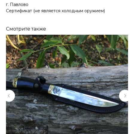
г. Павлово
Сертификат (не является холодным оружием)
Смотрите также
КОНТАКТЫ
Консультации по телефону и онлайн.
Будем рады продемонстрировать вам
нашу продукцию. Позвоните нам или
оставьте запрос на звонок менеджера
для консультации
Адрес:
"НОЖИ ПАВЛОВО", 606104,
ул. Восточная, 3Б (самовывоз), г. Павлово,
Нижегородская обл., Россия
ООО "ПТФ" ИНН 6686090373
Часы работы:
ПН-ПТ с 09.00 до 17.00